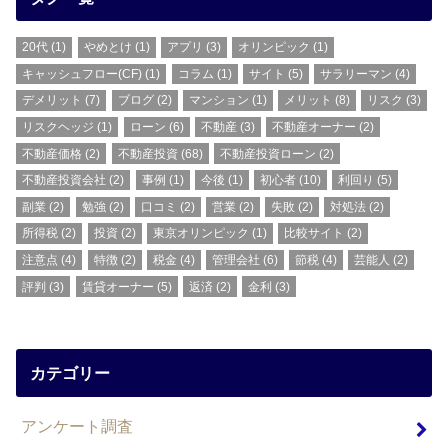
20代
(1)
やめとけ
(1)
アプリ
(3)
オリンピック
(1)
キャッシュフロー(CF)
(1)
コラム
(1)
サイト
(5)
サラリーマン
(4)
デメリット
(7)
ブログ
(2)
マンション
(1)
メリット
(8)
リスク
(3)
リスクヘッジ
(1)
ローン
(6)
不動産
(3)
不動産オーナー
(2)
不動産価格
(2)
不動産投資
(68)
不動産投資ローン
(2)
不動産投資会社
(2)
事例
(1)
今後
(1)
初心者
(10)
利回り
(5)
副業
(2)
勉強
(2)
口コミ
(2)
営業
(2)
失敗
(2)
対処法
(2)
所得税
(2)
投資
(2)
東京オリンピック
(1)
比較サイト
(2)
注意点
(4)
特徴
(2)
税金
(4)
管理会社
(6)
節税
(4)
芸能人
(2)
評判
(3)
賃貸オーナー
(5)
返済
(2)
金利
(3)
カテゴリー
アンケート調査