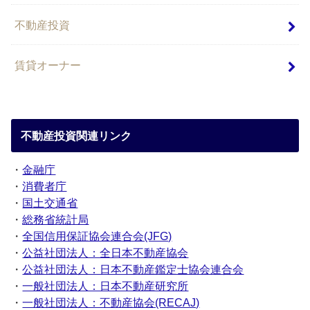
不動産投資
賃貸オーナー
不動産投資関連リンク
・
金融庁
・
消費者庁
・
国土交通省
・
総務省統計局
・
全国信用保証協会連合会(JFG)
・
公益社団法人：全日本不動産協会
・
公益社団法人：日本不動産鑑定士協会連合会
・
一般社団法人：日本不動産研究所
・
一般社団法人：不動産協会(RECAJ)