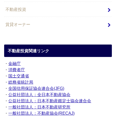
不動産投資
賃貸オーナー
不動産投資関連リンク
・
金融庁
・
消費者庁
・
国土交通省
・
総務省統計局
・
全国信用保証協会連合会(JFG)
・
公益社団法人：全日本不動産協会
・
公益社団法人：日本不動産鑑定士協会連合会
・
一般社団法人：日本不動産研究所
・
一般社団法人：不動産協会(RECAJ)