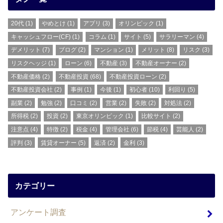
20代
(1)
やめとけ
(1)
アプリ
(3)
オリンピック
(1)
キャッシュフロー(CF)
(1)
コラム
(1)
サイト
(5)
サラリーマン
(4)
デメリット
(7)
ブログ
(2)
マンション
(1)
メリット
(8)
リスク
(3)
リスクヘッジ
(1)
ローン
(6)
不動産
(3)
不動産オーナー
(2)
不動産価格
(2)
不動産投資
(68)
不動産投資ローン
(2)
不動産投資会社
(2)
事例
(1)
今後
(1)
初心者
(10)
利回り
(5)
副業
(2)
勉強
(2)
口コミ
(2)
営業
(2)
失敗
(2)
対処法
(2)
所得税
(2)
投資
(2)
東京オリンピック
(1)
比較サイト
(2)
注意点
(4)
特徴
(2)
税金
(4)
管理会社
(6)
節税
(4)
芸能人
(2)
評判
(3)
賃貸オーナー
(5)
返済
(2)
金利
(3)
カテゴリー
アンケート調査