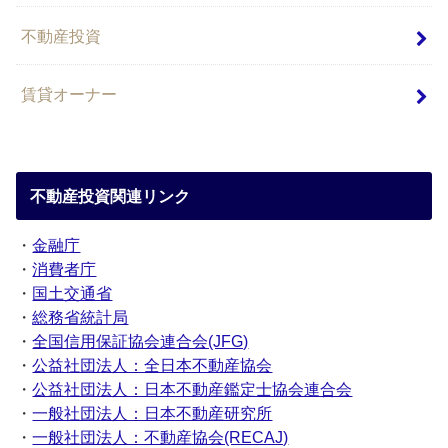
不動産投資
賃貸オーナー
不動産投資関連リンク
・
金融庁
・
消費者庁
・
国土交通省
・
総務省統計局
・
全国信用保証協会連合会(JFG)
・
公益社団法人：全日本不動産協会
・
公益社団法人：日本不動産鑑定士協会連合会
・
一般社団法人：日本不動産研究所
・
一般社団法人：不動産協会(RECAJ)