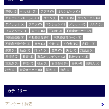
20代
(1)
やめとけ
(1)
アプリ
(3)
オリンピック
(1)
キャッシュフロー(CF)
(1)
コラム
(1)
サイト
(5)
サラリーマン
(4)
デメリット
(7)
ブログ
(2)
マンション
(1)
メリット
(8)
リスク
(3)
リスクヘッジ
(1)
ローン
(6)
不動産
(3)
不動産オーナー
(2)
不動産価格
(2)
不動産投資
(68)
不動産投資ローン
(2)
不動産投資会社
(2)
事例
(1)
今後
(1)
初心者
(10)
利回り
(5)
副業
(2)
勉強
(2)
口コミ
(2)
営業
(2)
失敗
(2)
対処法
(2)
所得税
(2)
投資
(2)
東京オリンピック
(1)
比較サイト
(2)
注意点
(4)
特徴
(2)
税金
(4)
管理会社
(6)
節税
(4)
芸能人
(2)
評判
(3)
賃貸オーナー
(5)
返済
(2)
金利
(3)
カテゴリー
アンケート調査