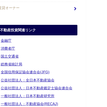
賃貸オーナー
不動産投資関連リンク
・
金融庁
・
消費者庁
・
国土交通省
・
総務省統計局
・
全国信用保証協会連合会(JFG)
・
公益社団法人：全日本不動産協会
・
公益社団法人：日本不動産鑑定士協会連合会
・
一般社団法人：日本不動産研究所
・
一般社団法人：不動産協会(RECAJ)