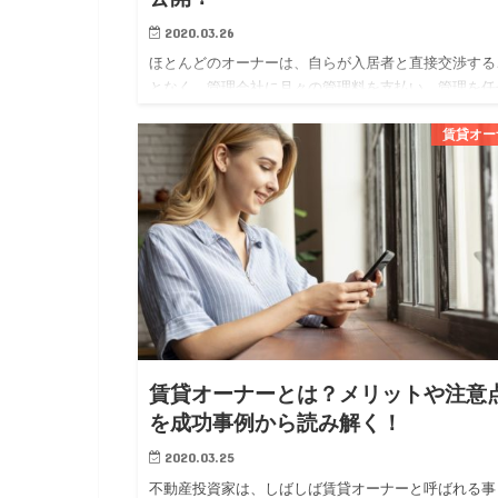
2020.03.26
ほとんどのオーナーは、自らが入居者と直接交渉する
となく、管理会社に月々の管理料を支払い、管理を任
ています。 オーナーにとっては、管理会社に委託す
賃貸オー
とで専門家に任せられる安心感が得られ、賃貸経営に
かる勉強や労力を軽…
賃貸オーナーとは？メリットや注意
を成功事例から読み解く！
2020.03.25
不動産投資家は、しばしば賃貸オーナーと呼ばれる事