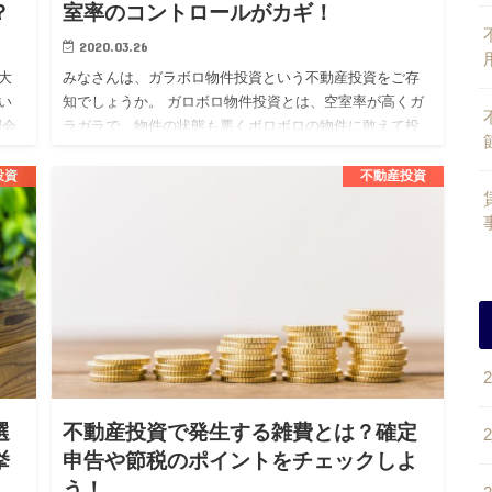
？
室率のコントロールがカギ！
2020.03.26
大
みなさんは、ガラボロ物件投資という不動産投資をご存
い
知でしょうか。 ガロボロ物件投資とは、空室率が高くガ
理会
ラガラで、物件の状態も悪くボロボロの物件に敢えて投
サ
資をする投資戦略となります。 不動産投資を考えている
人の中には、この…
投資
不動産投資
選
不動産投資で発生する雑費とは？確定
挙
申告や節税のポイントをチェックしよ
う！