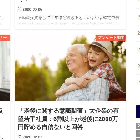
2020.03.26
こ
不動産投資をして１年ほど過ぎると、いよいよ確定申告
せ
をする時期がやってきます。 自分の賃貸物件で収益がい
るこ
くら出て、それに対して生じた経費の何が計上できるの
ナー
アンケート調査
か
か、初めての場合は特に分からないこともあるかと思い
ます。 また、この…
点
「老後に関する意識調査」大企業の有
望若手社員：6割以上が老後に2000万
円貯める自信ないと回答
2020.02.26
も