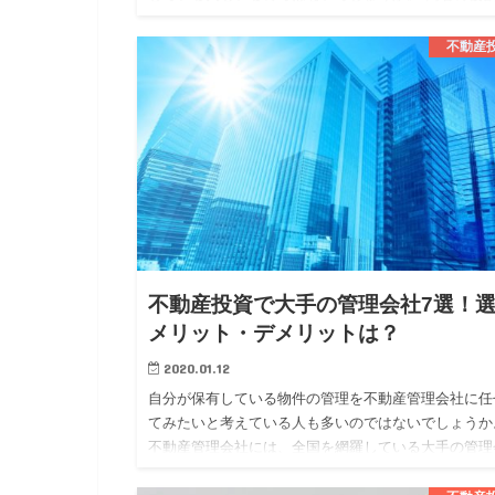
は、似ている部分もありますが、異なる部分もありま
す。 今回は、そんな不…
不動産
不動産投資で大手の管理会社7選！
メリット・デメリットは？
2020.01.12
自分が保有している物件の管理を不動産管理会社に任
てみたいと考えている人も多いのではないでしょうか
不動産管理会社には、全国を網羅している大手の管理
社と地域に密着している地方の管理会社の二つに大き