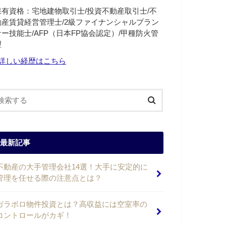
保有資格：宅地建物取引士/投資不動産取引士/不
動産賃貸経営管理士/2級ファイナンシャルプラン
ナー技能士/AFP（日本FP協会認定）/甲種防火管
理
詳しい経歴はこちら
最新記事
不動産の大手管理会社14選！大手に安定的に
管理を任せる際の注意点とは？
ガラボロ物件投資とは？高収益には空室率の
コントロールがカギ！