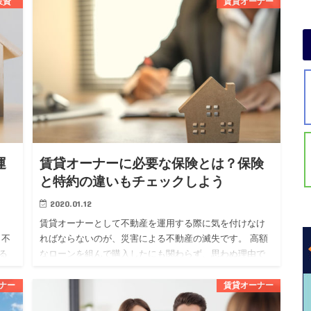
投資
賃貸オーナー
ものです。 不動産投資を始めたい人の中には、フルロー
ンについて気にな…
運
賃貸オーナーに必要な保険とは？保険
と特約の違いもチェックしよう
2020.01.12
賃貸オーナーとして不動産を運用する際に気を付けなけ
も不
ればならないのが、災害による不動産の滅失です。 高額
る
なローンを組んで購入したにも関わらず、思わぬ理由で
する
失ってしまっては泣くに泣けませんよね。 そんなリスク
を回避するために…
ナー
賃貸オーナー