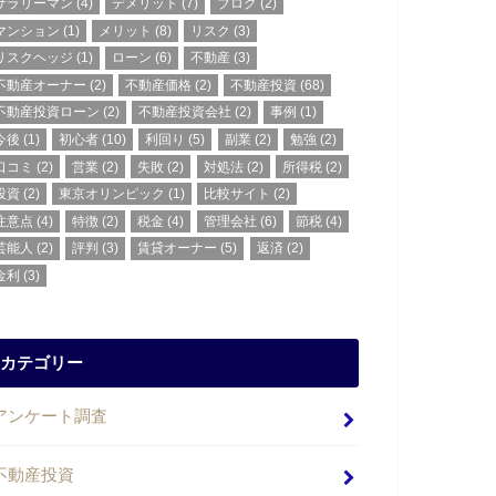
サラリーマン
(4)
デメリット
(7)
ブログ
(2)
マンション
(1)
メリット
(8)
リスク
(3)
リスクヘッジ
(1)
ローン
(6)
不動産
(3)
不動産オーナー
(2)
不動産価格
(2)
不動産投資
(68)
不動産投資ローン
(2)
不動産投資会社
(2)
事例
(1)
今後
(1)
初心者
(10)
利回り
(5)
副業
(2)
勉強
(2)
口コミ
(2)
営業
(2)
失敗
(2)
対処法
(2)
所得税
(2)
投資
(2)
東京オリンピック
(1)
比較サイト
(2)
注意点
(4)
特徴
(2)
税金
(4)
管理会社
(6)
節税
(4)
芸能人
(2)
評判
(3)
賃貸オーナー
(5)
返済
(2)
金利
(3)
カテゴリー
アンケート調査
不動産投資