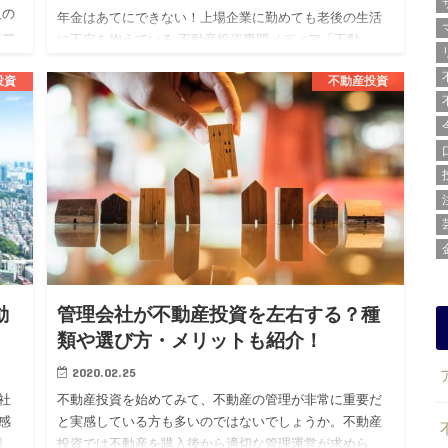
人の
年金はあてにできない！上場企業に勤めても老後の生活
ナー
に不安を抱えている 不動産投資専門メディア「不動
き
産.com」を運営する株式会社BLOSSTORY（代表：後
投資
不動産投資
藤 剛、本社：東京都渋谷区）は、上場企業勤続3年目以
上の20代男…
動
管理会社が不動産投資を左右する？種
類や選び方・メリットも紹介！
2020.02.25
社
不動産投資を始めてみて、不動産の管理が非常に重要だ
感
と実感している方も多いのではないでしょうか。不動産
割
投資では不動産を購入後から適切な管理運営が求めら