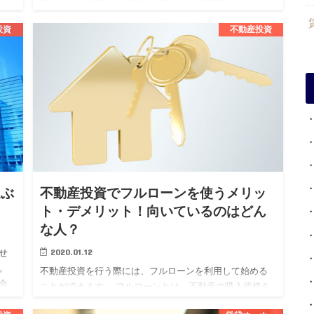
れ、その継続が資産価値の維持向上や安定した収益を得
るために必要不可欠です…
投資
不動産投資
選ぶ
不動産投資でフルローンを使うメリッ
ト・デメリット！向いているのはどん
な人？
2020.01.12
せ
。
不動産投資を行う際には、フルローンを利用して始める
会
ことができます。 フルローンとは、不動産の購入価格を
く
すべて金融機関から借り受けるローンでまかなうという