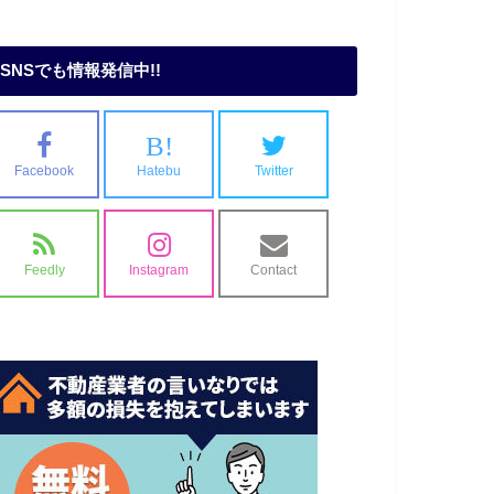
SNSでも情報発信中!!
B!
Facebook
Hatebu
Twitter
Feedly
Instagram
Contact