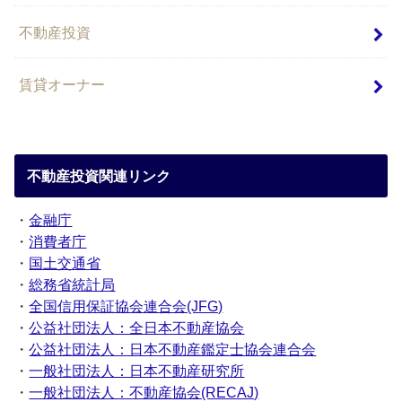
不動産投資
賃貸オーナー
不動産投資関連リンク
・
金融庁
・
消費者庁
・
国土交通省
・
総務省統計局
・
全国信用保証協会連合会(JFG)
・
公益社団法人：全日本不動産協会
・
公益社団法人：日本不動産鑑定士協会連合会
・
一般社団法人：日本不動産研究所
・
一般社団法人：不動産協会(RECAJ)