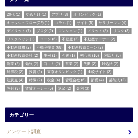
20代
(1)
やめとけ
(1)
アプリ
(3)
オリンピック
(1)
キャッシュフロー(CF)
(1)
コラム
(1)
サイト
(5)
サラリーマン
(4)
デメリット
(7)
ブログ
(2)
マンション
(1)
メリット
(8)
リスク
(3)
リスクヘッジ
(1)
ローン
(6)
不動産
(3)
不動産オーナー
(2)
不動産価格
(2)
不動産投資
(68)
不動産投資ローン
(2)
不動産投資会社
(2)
事例
(1)
今後
(1)
初心者
(10)
利回り
(5)
副業
(2)
勉強
(2)
口コミ
(2)
営業
(2)
失敗
(2)
対処法
(2)
所得税
(2)
投資
(2)
東京オリンピック
(1)
比較サイト
(2)
注意点
(4)
特徴
(2)
税金
(4)
管理会社
(6)
節税
(4)
芸能人
(2)
評判
(3)
賃貸オーナー
(5)
返済
(2)
金利
(3)
カテゴリー
アンケート調査