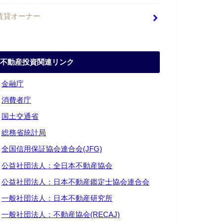
賃貸オーナー
不動産投資関連リンク
・
金融庁
・
消費者庁
・
国土交通省
・
総務省統計局
・
全国信用保証協会連合会(JFG)
・
公益社団法人：全日本不動産協会
・
公益社団法人：日本不動産鑑定士協会連合会
・
一般社団法人：日本不動産研究所
・
一般社団法人：不動産協会(RECAJ)