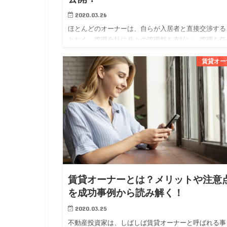
2020.03.26
ほとんどのオーナーは、自らが入居者と直接交渉する
となく、管理会社に月々の管理料を支払い、管理を任
ています。 オーナーにとっては、管理会社に委託す
賃貸オー
とで専門家に任せられる安心感が得られ、賃貸経営に
かる勉強や労力を軽…
賃貸オーナーとは？メリットや注意
を成功事例から読み解く！
2020.03.25
不動産投資家は、しばしば賃貸オーナーと呼ばれる事