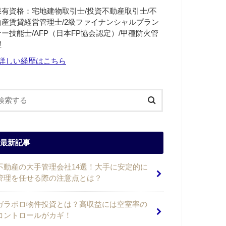
保有資格：宅地建物取引士/投資不動産取引士/不
動産賃貸経営管理士/2級ファイナンシャルプラン
ナー技能士/AFP（日本FP協会認定）/甲種防火管
理
詳しい経歴はこちら
最新記事
不動産の大手管理会社14選！大手に安定的に
管理を任せる際の注意点とは？
ガラボロ物件投資とは？高収益には空室率の
コントロールがカギ！