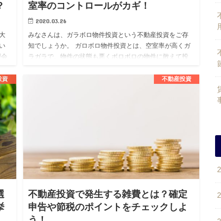
？
室率のコントロールがカギ！
2020.03.26
大
みなさんは、ガラボロ物件投資という不動産投資をご存
い
知でしょうか。 ガロボロ物件投資とは、空室率が高くガ
理会
ラガラで、物件の状態も悪くボロボロの物件に敢えて投
サ
資をする投資戦略となります。 不動産投資を考えている
人の中には、この…
投資
不動産投資
選
不動産投資で発生する雑費とは？確定
挙
申告や節税のポイントをチェックしよ
う！