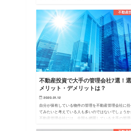
は、似ている部分もありますが、異なる部分もありま
す。 今回は、そんな不…
不動産
不動産投資で大手の管理会社7選！
メリット・デメリットは？
2020.01.12
自分が保有している物件の管理を不動産管理会社に任
てみたいと考えている人も多いのではないでしょうか
不動産管理会社には、全国を網羅している大手の管理
社と地域に密着している地方の管理会社の二つに大き