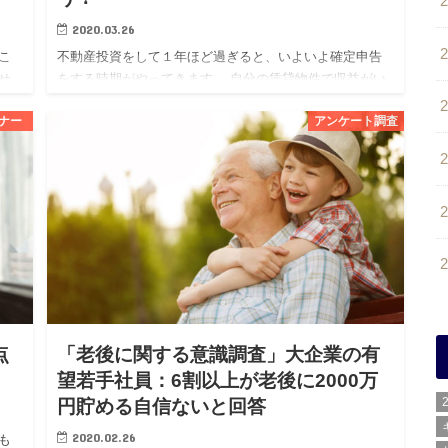
2020.03.26
こ
不動産投資をして１年ほど過ぎると、いよいよ確定申告
せ
をする時期がやってきます。 自分の賃貸物件で収益がい
るこ
くら出て、それに対して生じた経費の何が計上できるの
ナー
アンケート調査
か
か、初めての場合は特に分からないこともあるかと思い
ます。 また、この…
点
「老後に関する意識調査」大企業の有
望若手社員：6割以上が老後に2000万
円貯める自信ないと回答
2020.02.26
も