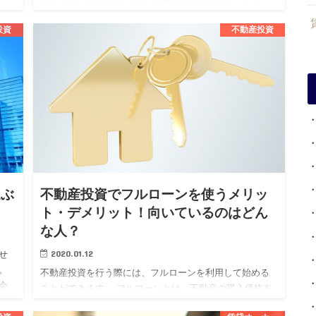
れ、その継続が資産価値の維持向上や安定した収益を得
るために必要不可欠です…
投資
不動産投資
選ぶ
不動産投資でフルローンを使うメリッ
ト・デメリット！向いているのはどん
な人？
2020.01.12
せ
。
不動産投資を行う際には、フルローンを利用して始める
会
ことができます。 フルローンとは、不動産の購入価格を
く
すべて金融機関から借り受けるローンでまかなうという