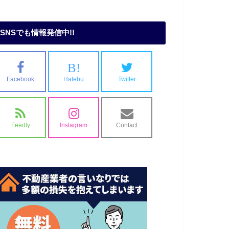
SNSでも情報発信中!!
B!
Facebook
Hatebu
Twitter
Feedly
Instagram
Contact