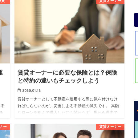
投資
賃貸オーナー
ものです。 不動産投資を始めたい人の中には、フルロー
ンについて気にな…
運
賃貸オーナーに必要な保険とは？保険
と特約の違いもチェックしよう
2020.01.12
賃貸オーナーとして不動産を運用する際に気を付けなけ
も不
ればならないのが、災害による不動産の滅失です。 高額
る
なローンを組んで購入したにも関わらず、思わぬ理由で
する
失ってしまっては泣くに泣けませんよね。 そんなリスク
を回避するために…
ナー
賃貸オーナー