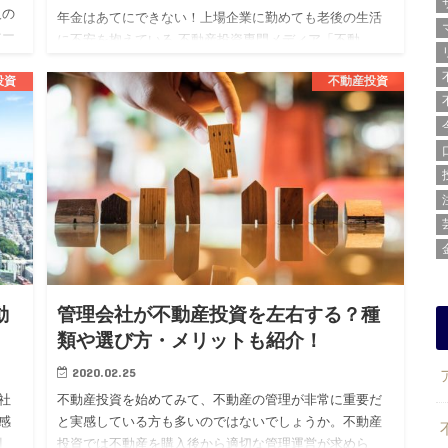
人の
年金はあてにできない！上場企業に勤めても老後の生活
ナー
に不安を抱えている 不動産投資専門メディア「不動
き
産.com」を運営する株式会社BLOSSTORY（代表：後
投資
不動産投資
藤 剛、本社：東京都渋谷区）は、上場企業勤続3年目以
上の20代男…
動
管理会社が不動産投資を左右する？種
類や選び方・メリットも紹介！
2020.02.25
社
不動産投資を始めてみて、不動産の管理が非常に重要だ
感
と実感している方も多いのではないでしょうか。不動産
割
投資では不動産を購入後から適切な管理運営が求めら