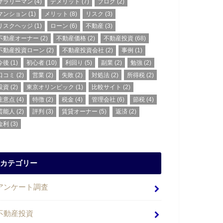
サラリーマン
(4)
デメリット
(7)
ブログ
(2)
マンション
(1)
メリット
(8)
リスク
(3)
リスクヘッジ
(1)
ローン
(6)
不動産
(3)
不動産オーナー
(2)
不動産価格
(2)
不動産投資
(68)
不動産投資ローン
(2)
不動産投資会社
(2)
事例
(1)
今後
(1)
初心者
(10)
利回り
(5)
副業
(2)
勉強
(2)
口コミ
(2)
営業
(2)
失敗
(2)
対処法
(2)
所得税
(2)
投資
(2)
東京オリンピック
(1)
比較サイト
(2)
注意点
(4)
特徴
(2)
税金
(4)
管理会社
(6)
節税
(4)
芸能人
(2)
評判
(3)
賃貸オーナー
(5)
返済
(2)
金利
(3)
カテゴリー
アンケート調査
不動産投資