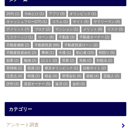
20代
(1)
やめとけ
(1)
アプリ
(3)
オリンピック
(1)
キャッシュフロー(CF)
(1)
コラム
(1)
サイト
(5)
サラリーマン
(4)
デメリット
(7)
ブログ
(2)
マンション
(1)
メリット
(8)
リスク
(3)
リスクヘッジ
(1)
ローン
(6)
不動産
(3)
不動産オーナー
(2)
不動産価格
(2)
不動産投資
(68)
不動産投資ローン
(2)
不動産投資会社
(2)
事例
(1)
今後
(1)
初心者
(10)
利回り
(5)
副業
(2)
勉強
(2)
口コミ
(2)
営業
(2)
失敗
(2)
対処法
(2)
所得税
(2)
投資
(2)
東京オリンピック
(1)
比較サイト
(2)
注意点
(4)
特徴
(2)
税金
(4)
管理会社
(6)
節税
(4)
芸能人
(2)
評判
(3)
賃貸オーナー
(5)
返済
(2)
金利
(3)
カテゴリー
アンケート調査