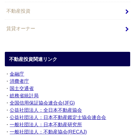
不動産投資
賃貸オーナー
不動産投資関連リンク
・
金融庁
・
消費者庁
・
国土交通省
・
総務省統計局
・
全国信用保証協会連合会(JFG)
・
公益社団法人：全日本不動産協会
・
公益社団法人：日本不動産鑑定士協会連合会
・
一般社団法人：日本不動産研究所
・
一般社団法人：不動産協会(RECAJ)