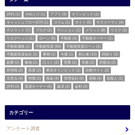
20代
(1)
やめとけ
(1)
アプリ
(3)
オリンピック
(1)
キャッシュフロー(CF)
(1)
コラム
(1)
サイト
(5)
サラリーマン
(4)
デメリット
(7)
ブログ
(2)
マンション
(1)
メリット
(8)
リスク
(3)
リスクヘッジ
(1)
ローン
(6)
不動産
(3)
不動産オーナー
(2)
不動産価格
(2)
不動産投資
(68)
不動産投資ローン
(2)
不動産投資会社
(2)
事例
(1)
今後
(1)
初心者
(10)
利回り
(5)
副業
(2)
勉強
(2)
口コミ
(2)
営業
(2)
失敗
(2)
対処法
(2)
所得税
(2)
投資
(2)
東京オリンピック
(1)
比較サイト
(2)
注意点
(4)
特徴
(2)
税金
(4)
管理会社
(6)
節税
(4)
芸能人
(2)
評判
(3)
賃貸オーナー
(5)
返済
(2)
金利
(3)
カテゴリー
アンケート調査