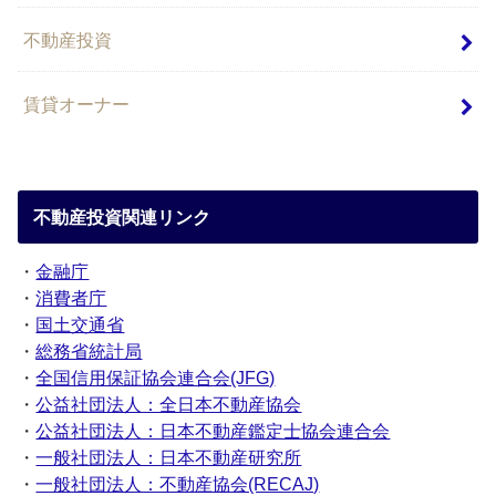
不動産投資
賃貸オーナー
不動産投資関連リンク
・
金融庁
・
消費者庁
・
国土交通省
・
総務省統計局
・
全国信用保証協会連合会(JFG)
・
公益社団法人：全日本不動産協会
・
公益社団法人：日本不動産鑑定士協会連合会
・
一般社団法人：日本不動産研究所
・
一般社団法人：不動産協会(RECAJ)