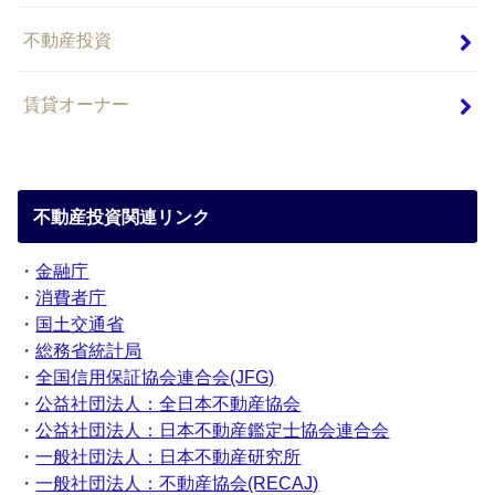
不動産投資
賃貸オーナー
不動産投資関連リンク
・
金融庁
・
消費者庁
・
国土交通省
・
総務省統計局
・
全国信用保証協会連合会(JFG)
・
公益社団法人：全日本不動産協会
・
公益社団法人：日本不動産鑑定士協会連合会
・
一般社団法人：日本不動産研究所
・
一般社団法人：不動産協会(RECAJ)