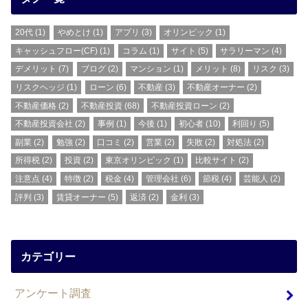
20代
(1)
やめとけ
(1)
アプリ
(3)
オリンピック
(1)
キャッシュフロー(CF)
(1)
コラム
(1)
サイト
(5)
サラリーマン
(4)
デメリット
(7)
ブログ
(2)
マンション
(1)
メリット
(8)
リスク
(3)
リスクヘッジ
(1)
ローン
(6)
不動産
(3)
不動産オーナー
(2)
不動産価格
(2)
不動産投資
(68)
不動産投資ローン
(2)
不動産投資会社
(2)
事例
(1)
今後
(1)
初心者
(10)
利回り
(5)
副業
(2)
勉強
(2)
口コミ
(2)
営業
(2)
失敗
(2)
対処法
(2)
所得税
(2)
投資
(2)
東京オリンピック
(1)
比較サイト
(2)
注意点
(4)
特徴
(2)
税金
(4)
管理会社
(6)
節税
(4)
芸能人
(2)
評判
(3)
賃貸オーナー
(5)
返済
(2)
金利
(3)
カテゴリー
アンケート調査