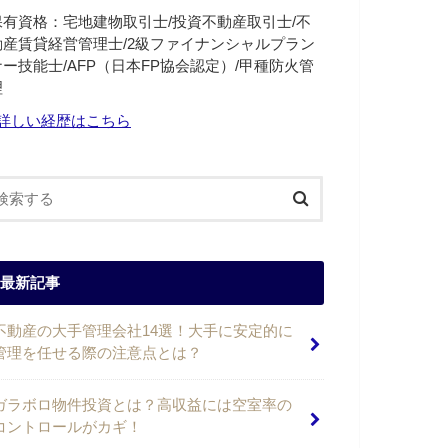
保有資格：宅地建物取引士/投資不動産取引士/不
動産賃貸経営管理士/2級ファイナンシャルプラン
ナー技能士/AFP（日本FP協会認定）/甲種防火管
理
詳しい経歴はこちら
最新記事
不動産の大手管理会社14選！大手に安定的に
管理を任せる際の注意点とは？
ガラボロ物件投資とは？高収益には空室率の
コントロールがカギ！