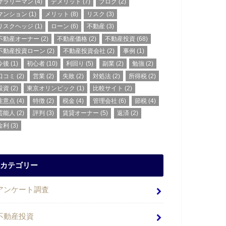
サラリーマン
(4)
デメリット
(7)
ブログ
(2)
マンション
(1)
メリット
(8)
リスク
(3)
リスクヘッジ
(1)
ローン
(6)
不動産
(3)
不動産オーナー
(2)
不動産価格
(2)
不動産投資
(68)
不動産投資ローン
(2)
不動産投資会社
(2)
事例
(1)
今後
(1)
初心者
(10)
利回り
(5)
副業
(2)
勉強
(2)
口コミ
(2)
営業
(2)
失敗
(2)
対処法
(2)
所得税
(2)
投資
(2)
東京オリンピック
(1)
比較サイト
(2)
注意点
(4)
特徴
(2)
税金
(4)
管理会社
(6)
節税
(4)
芸能人
(2)
評判
(3)
賃貸オーナー
(5)
返済
(2)
金利
(3)
カテゴリー
アンケート調査
不動産投資