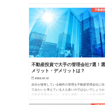
は、似ている部分もありますが、異なる部分もありま
す。 今回は、そんな不…
不動産
不動産投資で大手の管理会社7選！
メリット・デメリットは？
2020.01.12
自分が保有している物件の管理を不動産管理会社に任
てみたいと考えている人も多いのではないでしょうか
不動産管理会社には、全国を網羅している大手の管理
社と地域に密着している地方の管理会社の二つに大き