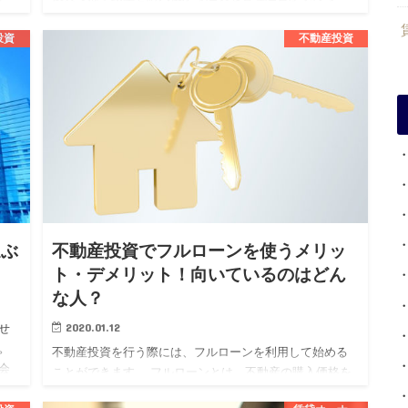
れ、その継続が資産価値の維持向上や安定した収益を得
るために必要不可欠です…
投資
不動産投資
選ぶ
不動産投資でフルローンを使うメリッ
ト・デメリット！向いているのはどん
な人？
2020.01.12
せ
。
不動産投資を行う際には、フルローンを利用して始める
会
ことができます。 フルローンとは、不動産の購入価格を
く
すべて金融機関から借り受けるローンでまかなうという