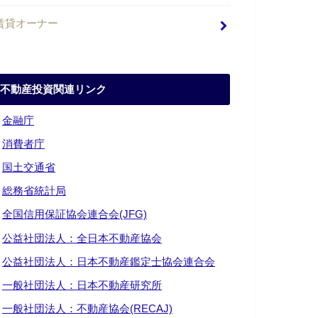
賃貸オーナー
不動産投資関連リンク
・
金融庁
・
消費者庁
・
国土交通省
・
総務省統計局
・
全国信用保証協会連合会(JFG)
・
公益社団法人：全日本不動産協会
・
公益社団法人：日本不動産鑑定士協会連合会
・
一般社団法人：日本不動産研究所
・
一般社団法人：不動産協会(RECAJ)