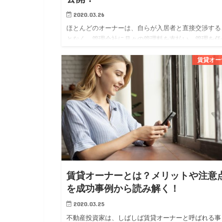
2020.03.26
ほとんどのオーナーは、自らが入居者と直接交渉する
となく、管理会社に月々の管理料を支払い、管理を任
ています。 オーナーにとっては、管理会社に委託す
賃貸オー
とで専門家に任せられる安心感が得られ、賃貸経営に
かる勉強や労力を軽…
賃貸オーナーとは？メリットや注意
を成功事例から読み解く！
2020.03.25
不動産投資家は、しばしば賃貸オーナーと呼ばれる事