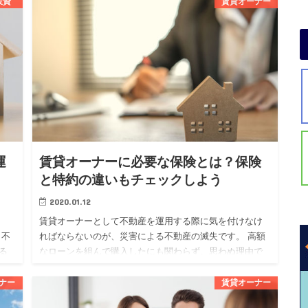
投資
賃貸オーナー
ものです。 不動産投資を始めたい人の中には、フルロー
ンについて気にな…
運
賃貸オーナーに必要な保険とは？保険
と特約の違いもチェックしよう
2020.01.12
賃貸オーナーとして不動産を運用する際に気を付けなけ
も不
ればならないのが、災害による不動産の滅失です。 高額
る
なローンを組んで購入したにも関わらず、思わぬ理由で
する
失ってしまっては泣くに泣けませんよね。 そんなリスク
を回避するために…
ナー
賃貸オーナー