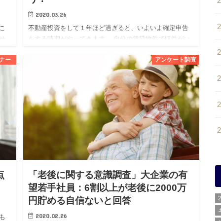
2020.03.26
こ
不動産投資をして１年ほど過ぎると、いよいよ確定申告
せ
をする時期がやってきます。 自分の賃貸物件で収益がい
るこ
くら出て、それに対して生じた経費の何が計上できるの
ナー
アンケート調査
か
か、初めての場合は特に分からないこともあるかと思い
ます。 また、この…
点
「老後に関する意識調査」大企業の有
望若手社員：6割以上が老後に2000万
円貯める自信ないと回答
2020.02.26
も