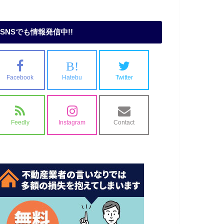
SNSでも情報発信中!!
B!
Facebook
Hatebu
Twitter
Feedly
Instagram
Contact