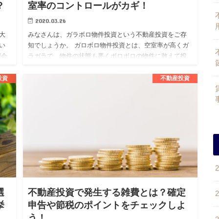
？
室率のコントロールがカギ！
2020.03.26
大
みなさんは、ガラボロ物件投資という不動産投資をご存
い
知でしょうか。 ガロボロ物件投資とは、空室率が高くガ
理会
ラガラで、物件の状態も悪くボロボロの物件に敢えて投
サ
資をする投資戦略となります。 不動産投資を考えている
人の中には、この…
投資
不動産投資
選
不動産投資で発生する雑費とは？確定
挙
申告や節税のポイントをチェックしよ
う！