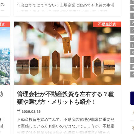
人の
年金はあてにできない！上場企業に勤めても老後の生活
ナー
に不安を抱えている 不動産投資専門メディア「不動
き
産.com」を運営する株式会社BLOSSTORY（代表：後
投資
不動産投資
藤 剛、本社：東京都渋谷区）は、上場企業勤続3年目以
上の20代男…
動
管理会社が不動産投資を左右する？種
類や選び方・メリットも紹介！
2020.02.25
社
不動産投資を始めてみて、不動産の管理が非常に重要だ
感
と実感している方も多いのではないでしょうか。不動産
割
投資では不動産を購入後から適切な管理運営が求めら