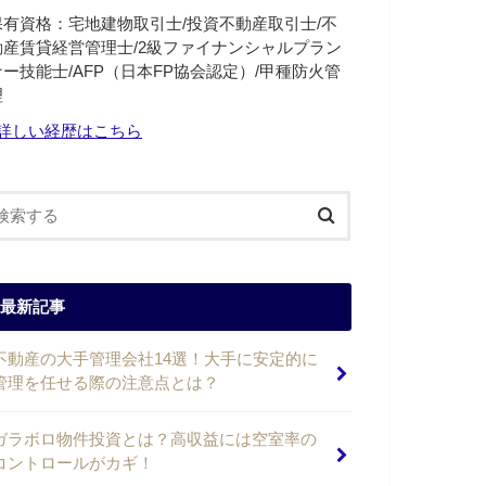
保有資格：宅地建物取引士/投資不動産取引士/不
動産賃貸経営管理士/2級ファイナンシャルプラン
ナー技能士/AFP（日本FP協会認定）/甲種防火管
理
詳しい経歴はこちら
最新記事
不動産の大手管理会社14選！大手に安定的に
管理を任せる際の注意点とは？
ガラボロ物件投資とは？高収益には空室率の
コントロールがカギ！