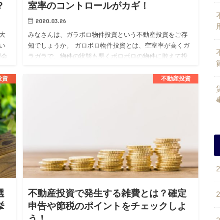
？
室率のコントロールがカギ！
2020.03.26
大
みなさんは、ガラボロ物件投資という不動産投資をご存
い
知でしょうか。 ガロボロ物件投資とは、空室率が高くガ
理会
ラガラで、物件の状態も悪くボロボロの物件に敢えて投
サ
資をする投資戦略となります。 不動産投資を考えている
人の中には、この…
投資
不動産投資
選
不動産投資で発生する雑費とは？確定
挙
申告や節税のポイントをチェックしよ
う！