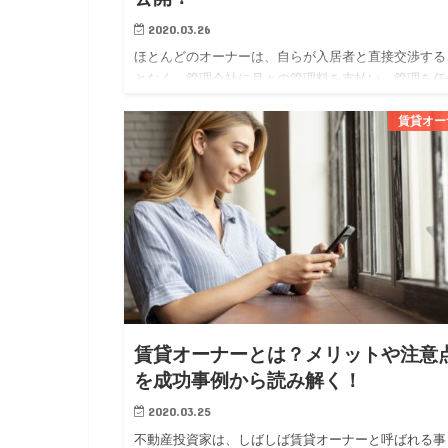
2020.03.26
ほとんどのオーナーは、自らが入居者と直接交渉する
となく、管理会社に月々の管理料を支払い、管理を任
ています。 オーナーにとっては、管理会社に委託す
賃貸オー
とで専門家に任せられる安心感が得られ、賃貸経営に
かる勉強や労力を軽…
賃貸オーナーとは？メリットや注意
を成功事例から読み解く！
2020.03.25
不動産投資家は、しばしば賃貸オーナーと呼ばれる事