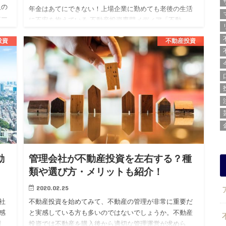
人の
年金はあてにできない！上場企業に勤めても老後の生活
ナー
に不安を抱えている 不動産投資専門メディア「不動
き
産.com」を運営する株式会社BLOSSTORY（代表：後
投資
不動産投資
藤 剛、本社：東京都渋谷区）は、上場企業勤続3年目以
上の20代男…
動
管理会社が不動産投資を左右する？種
類や選び方・メリットも紹介！
2020.02.25
社
不動産投資を始めてみて、不動産の管理が非常に重要だ
感
と実感している方も多いのではないでしょうか。不動産
割
投資では不動産を購入後から適切な管理運営が求めら