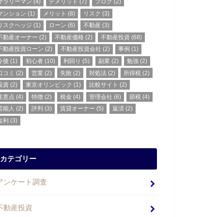
サラリーマン
(4)
デメリット
(7)
ブログ
(2)
マンション
(1)
メリット
(8)
リスク
(3)
リスクヘッジ
(1)
ローン
(6)
不動産
(3)
不動産オーナー
(2)
不動産価格
(2)
不動産投資
(68)
不動産投資ローン
(2)
不動産投資会社
(2)
事例
(1)
今後
(1)
初心者
(10)
利回り
(5)
副業
(2)
勉強
(2)
口コミ
(2)
営業
(2)
失敗
(2)
対処法
(2)
所得税
(2)
投資
(2)
東京オリンピック
(1)
比較サイト
(2)
注意点
(4)
特徴
(2)
税金
(4)
管理会社
(6)
節税
(4)
芸能人
(2)
評判
(3)
賃貸オーナー
(5)
返済
(2)
金利
(3)
カテゴリー
アンケート調査
不動産投資