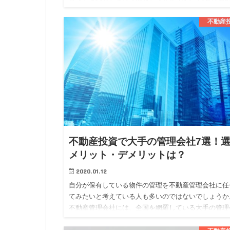
は、似ている部分もありますが、異なる部分もありま
す。 今回は、そんな不…
不動産
不動産投資で大手の管理会社7選！
メリット・デメリットは？
2020.01.12
自分が保有している物件の管理を不動産管理会社に任
てみたいと考えている人も多いのではないでしょうか
不動産管理会社には、全国を網羅している大手の管理
社と地域に密着している地方の管理会社の二つに大き