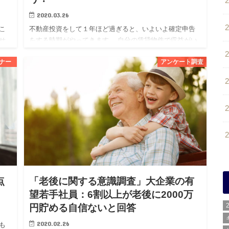
2020.03.26
こ
不動産投資をして１年ほど過ぎると、いよいよ確定申告
せ
をする時期がやってきます。 自分の賃貸物件で収益がい
るこ
くら出て、それに対して生じた経費の何が計上できるの
ナー
アンケート調査
か
か、初めての場合は特に分からないこともあるかと思い
ます。 また、この…
点
「老後に関する意識調査」大企業の有
望若手社員：6割以上が老後に2000万
円貯める自信ないと回答
2020.02.26
も