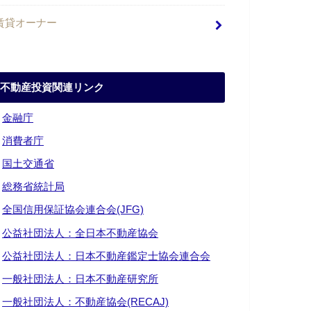
賃貸オーナー
不動産投資関連リンク
・
金融庁
・
消費者庁
・
国土交通省
・
総務省統計局
・
全国信用保証協会連合会(JFG)
・
公益社団法人：全日本不動産協会
・
公益社団法人：日本不動産鑑定士協会連合会
・
一般社団法人：日本不動産研究所
・
一般社団法人：不動産協会(RECAJ)