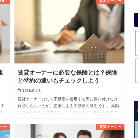
投資
賃貸オーナー
ものです。 不動産投資を始めたい人の中には、フルロー
ンについて気にな…
運
賃貸オーナーに必要な保険とは？保険
と特約の違いもチェックしよう
2020.01.12
賃貸オーナーとして不動産を運用する際に気を付けなけ
も不
ればならないのが、災害による不動産の滅失です。 高額
る
なローンを組んで購入したにも関わらず、思わぬ理由で
する
失ってしまっては泣くに泣けませんよね。 そんなリスク
を回避するために…
ナー
賃貸オーナー