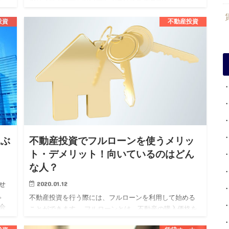
れ、その継続が資産価値の維持向上や安定した収益を得
るために必要不可欠です…
投資
不動産投資
選ぶ
不動産投資でフルローンを使うメリッ
ト・デメリット！向いているのはどん
な人？
2020.01.12
せ
。
不動産投資を行う際には、フルローンを利用して始める
会
ことができます。 フルローンとは、不動産の購入価格を
く
すべて金融機関から借り受けるローンでまかなうという