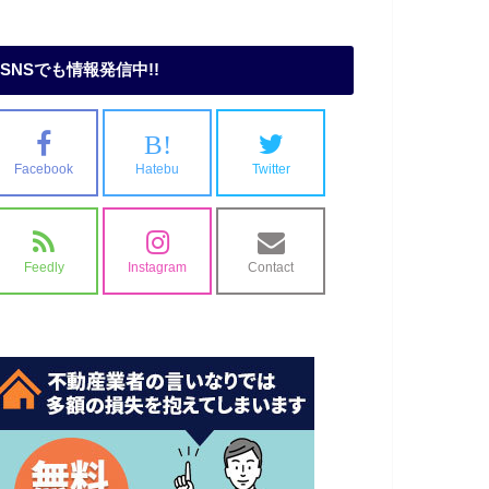
SNSでも情報発信中!!
B!
Facebook
Hatebu
Twitter
Feedly
Instagram
Contact