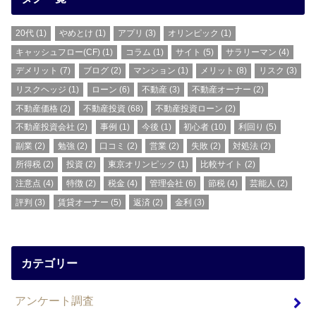
20代
(1)
やめとけ
(1)
アプリ
(3)
オリンピック
(1)
キャッシュフロー(CF)
(1)
コラム
(1)
サイト
(5)
サラリーマン
(4)
デメリット
(7)
ブログ
(2)
マンション
(1)
メリット
(8)
リスク
(3)
リスクヘッジ
(1)
ローン
(6)
不動産
(3)
不動産オーナー
(2)
不動産価格
(2)
不動産投資
(68)
不動産投資ローン
(2)
不動産投資会社
(2)
事例
(1)
今後
(1)
初心者
(10)
利回り
(5)
副業
(2)
勉強
(2)
口コミ
(2)
営業
(2)
失敗
(2)
対処法
(2)
所得税
(2)
投資
(2)
東京オリンピック
(1)
比較サイト
(2)
注意点
(4)
特徴
(2)
税金
(4)
管理会社
(6)
節税
(4)
芸能人
(2)
評判
(3)
賃貸オーナー
(5)
返済
(2)
金利
(3)
カテゴリー
アンケート調査