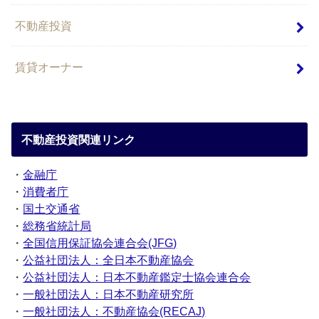
不動産投資
賃貸オーナー
不動産投資関連リンク
・
金融庁
・
消費者庁
・
国土交通省
・
総務省統計局
・
全国信用保証協会連合会(JFG)
・
公益社団法人：全日本不動産協会
・
公益社団法人：日本不動産鑑定士協会連合会
・
一般社団法人：日本不動産研究所
・
一般社団法人：不動産協会(RECAJ)