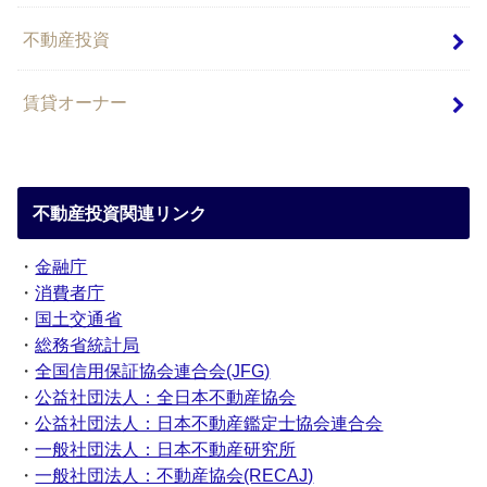
不動産投資
賃貸オーナー
不動産投資関連リンク
・
金融庁
・
消費者庁
・
国土交通省
・
総務省統計局
・
全国信用保証協会連合会(JFG)
・
公益社団法人：全日本不動産協会
・
公益社団法人：日本不動産鑑定士協会連合会
・
一般社団法人：日本不動産研究所
・
一般社団法人：不動産協会(RECAJ)