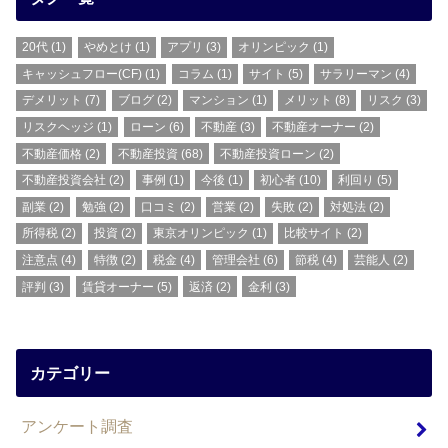
20代
(1)
やめとけ
(1)
アプリ
(3)
オリンピック
(1)
キャッシュフロー(CF)
(1)
コラム
(1)
サイト
(5)
サラリーマン
(4)
デメリット
(7)
ブログ
(2)
マンション
(1)
メリット
(8)
リスク
(3)
リスクヘッジ
(1)
ローン
(6)
不動産
(3)
不動産オーナー
(2)
不動産価格
(2)
不動産投資
(68)
不動産投資ローン
(2)
不動産投資会社
(2)
事例
(1)
今後
(1)
初心者
(10)
利回り
(5)
副業
(2)
勉強
(2)
口コミ
(2)
営業
(2)
失敗
(2)
対処法
(2)
所得税
(2)
投資
(2)
東京オリンピック
(1)
比較サイト
(2)
注意点
(4)
特徴
(2)
税金
(4)
管理会社
(6)
節税
(4)
芸能人
(2)
評判
(3)
賃貸オーナー
(5)
返済
(2)
金利
(3)
カテゴリー
アンケート調査