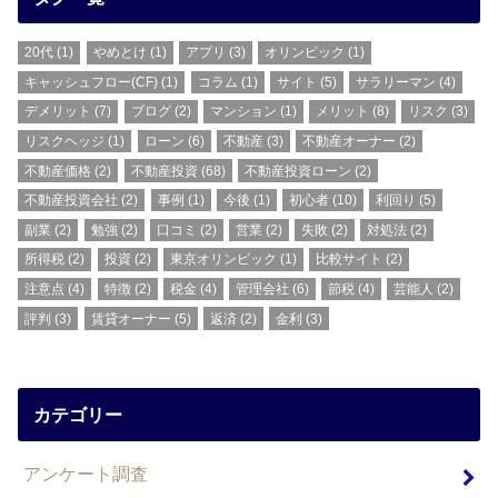
20代
(1)
やめとけ
(1)
アプリ
(3)
オリンピック
(1)
キャッシュフロー(CF)
(1)
コラム
(1)
サイト
(5)
サラリーマン
(4)
デメリット
(7)
ブログ
(2)
マンション
(1)
メリット
(8)
リスク
(3)
リスクヘッジ
(1)
ローン
(6)
不動産
(3)
不動産オーナー
(2)
不動産価格
(2)
不動産投資
(68)
不動産投資ローン
(2)
不動産投資会社
(2)
事例
(1)
今後
(1)
初心者
(10)
利回り
(5)
副業
(2)
勉強
(2)
口コミ
(2)
営業
(2)
失敗
(2)
対処法
(2)
所得税
(2)
投資
(2)
東京オリンピック
(1)
比較サイト
(2)
注意点
(4)
特徴
(2)
税金
(4)
管理会社
(6)
節税
(4)
芸能人
(2)
評判
(3)
賃貸オーナー
(5)
返済
(2)
金利
(3)
カテゴリー
アンケート調査