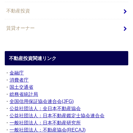
不動産投資
賃貸オーナー
不動産投資関連リンク
・
金融庁
・
消費者庁
・
国土交通省
・
総務省統計局
・
全国信用保証協会連合会(JFG)
・
公益社団法人：全日本不動産協会
・
公益社団法人：日本不動産鑑定士協会連合会
・
一般社団法人：日本不動産研究所
・
一般社団法人：不動産協会(RECAJ)