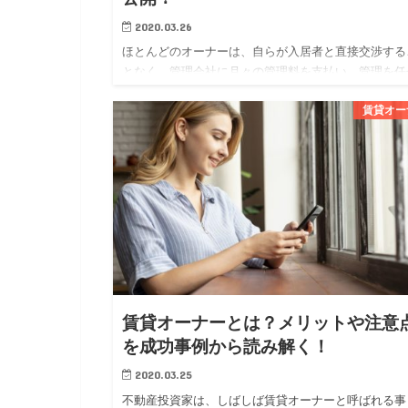
2020.03.26
ほとんどのオーナーは、自らが入居者と直接交渉する
となく、管理会社に月々の管理料を支払い、管理を任
ています。 オーナーにとっては、管理会社に委託す
賃貸オー
とで専門家に任せられる安心感が得られ、賃貸経営に
かる勉強や労力を軽…
賃貸オーナーとは？メリットや注意
を成功事例から読み解く！
2020.03.25
不動産投資家は、しばしば賃貸オーナーと呼ばれる事