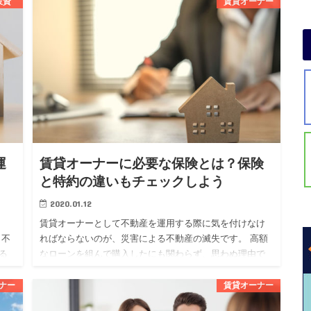
投資
賃貸オーナー
ものです。 不動産投資を始めたい人の中には、フルロー
ンについて気にな…
運
賃貸オーナーに必要な保険とは？保険
と特約の違いもチェックしよう
2020.01.12
賃貸オーナーとして不動産を運用する際に気を付けなけ
も不
ればならないのが、災害による不動産の滅失です。 高額
る
なローンを組んで購入したにも関わらず、思わぬ理由で
する
失ってしまっては泣くに泣けませんよね。 そんなリスク
を回避するために…
ナー
賃貸オーナー