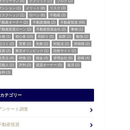
サラリーマン
(4)
デメリット
(7)
ブログ
(2)
マンション
(1)
メリット
(8)
リスク
(3)
リスクヘッジ
(1)
ローン
(6)
不動産
(3)
不動産オーナー
(2)
不動産価格
(2)
不動産投資
(68)
不動産投資ローン
(2)
不動産投資会社
(2)
事例
(1)
今後
(1)
初心者
(10)
利回り
(5)
副業
(2)
勉強
(2)
口コミ
(2)
営業
(2)
失敗
(2)
対処法
(2)
所得税
(2)
投資
(2)
東京オリンピック
(1)
比較サイト
(2)
注意点
(4)
特徴
(2)
税金
(4)
管理会社
(6)
節税
(4)
芸能人
(2)
評判
(3)
賃貸オーナー
(5)
返済
(2)
金利
(3)
カテゴリー
アンケート調査
不動産投資