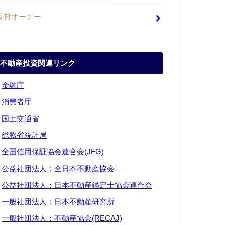
賃貸オーナー
不動産投資関連リンク
・
金融庁
・
消費者庁
・
国土交通省
・
総務省統計局
・
全国信用保証協会連合会(JFG)
・
公益社団法人：全日本不動産協会
・
公益社団法人：日本不動産鑑定士協会連合会
・
一般社団法人：日本不動産研究所
・
一般社団法人：不動産協会(RECAJ)