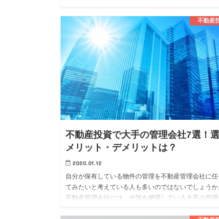
は、似ている部分もありますが、異なる部分もありま
す。 今回は、そんな不…
不動産
不動産投資で大手の管理会社7選！
メリット・デメリットは？
2020.01.12
自分が保有している物件の管理を不動産管理会社に任
てみたいと考えている人も多いのではないでしょうか
不動産管理会社には、全国を網羅している大手の管理
社と地域に密着している地方の管理会社の二つに大き