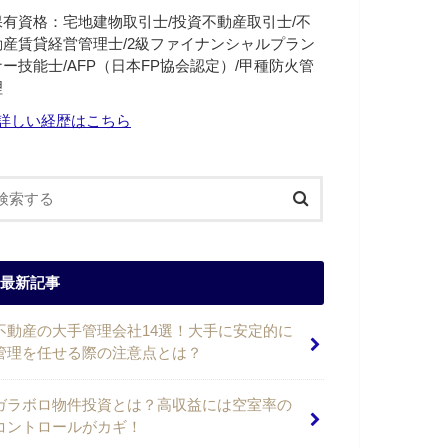
保有資格：宅地建物取引士/投資不動産取引士/不
動産賃貸経営管理士/2級ファイナンシャルプラン
ナー技能士/AFP（日本FP協会認定）/甲種防火管
理
詳しい経歴はこちら
最新記事
不動産の大手管理会社14選！大手に安定的に
管理を任せる際の注意点とは？
ガラボロ物件投資とは？高収益には空室率の
コントロールがカギ！