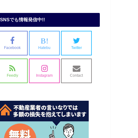
SNSでも情報発信中!!
B!
Facebook
Hatebu
Twitter
Feedly
Instagram
Contact