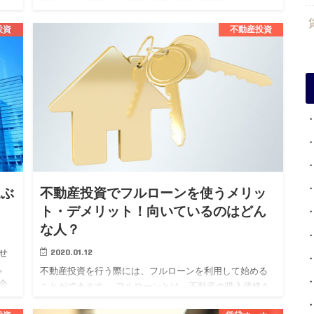
れ、その継続が資産価値の維持向上や安定した収益を得
るために必要不可欠です…
投資
不動産投資
選ぶ
不動産投資でフルローンを使うメリッ
ト・デメリット！向いているのはどん
な人？
2020.01.12
せ
。
不動産投資を行う際には、フルローンを利用して始める
会
ことができます。 フルローンとは、不動産の購入価格を
く
すべて金融機関から借り受けるローンでまかなうという