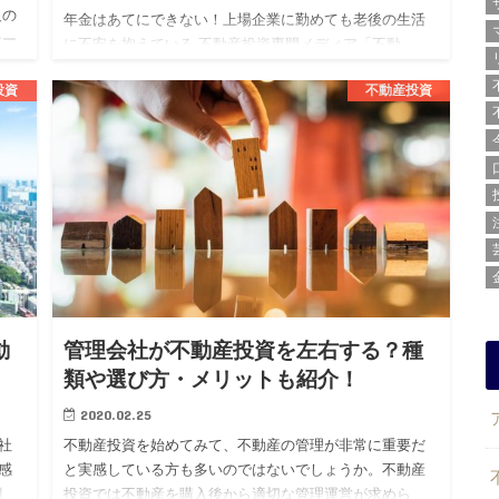
人の
年金はあてにできない！上場企業に勤めても老後の生活
ナー
に不安を抱えている 不動産投資専門メディア「不動
き
産.com」を運営する株式会社BLOSSTORY（代表：後
投資
不動産投資
藤 剛、本社：東京都渋谷区）は、上場企業勤続3年目以
上の20代男…
動
管理会社が不動産投資を左右する？種
類や選び方・メリットも紹介！
2020.02.25
社
不動産投資を始めてみて、不動産の管理が非常に重要だ
感
と実感している方も多いのではないでしょうか。不動産
割
投資では不動産を購入後から適切な管理運営が求めら