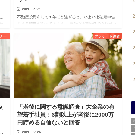
2020.03.26
こ
不動産投資をして１年ほど過ぎると、いよいよ確定申告
せ
をする時期がやってきます。 自分の賃貸物件で収益がい
るこ
くら出て、それに対して生じた経費の何が計上できるの
ナー
アンケート調査
か
か、初めての場合は特に分からないこともあるかと思い
ます。 また、この…
点
「老後に関する意識調査」大企業の有
望若手社員：6割以上が老後に2000万
円貯める自信ないと回答
2020.02.26
も