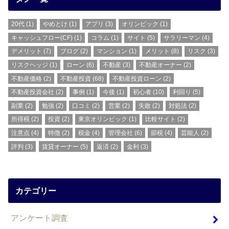
20代
(1)
やめとけ
(1)
アプリ
(3)
オリンピック
(1)
キャッシュフロー(CF)
(1)
コラム
(1)
サイト
(5)
サラリーマン
(4)
デメリット
(7)
ブログ
(2)
マンション
(1)
メリット
(8)
リスク
(3)
リスクヘッジ
(1)
ローン
(6)
不動産
(3)
不動産オーナー
(2)
不動産価格
(2)
不動産投資
(68)
不動産投資ローン
(2)
不動産投資会社
(2)
事例
(1)
今後
(1)
初心者
(10)
利回り
(5)
副業
(2)
勉強
(2)
口コミ
(2)
営業
(2)
失敗
(2)
対処法
(2)
所得税
(2)
投資
(2)
東京オリンピック
(1)
比較サイト
(2)
注意点
(4)
特徴
(2)
税金
(4)
管理会社
(6)
節税
(4)
芸能人
(2)
評判
(3)
賃貸オーナー
(5)
返済
(2)
金利
(3)
カテゴリー
アンケート調査