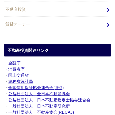
不動産投資
賃貸オーナー
不動産投資関連リンク
・
金融庁
・
消費者庁
・
国土交通省
・
総務省統計局
・
全国信用保証協会連合会(JFG)
・
公益社団法人：全日本不動産協会
・
公益社団法人：日本不動産鑑定士協会連合会
・
一般社団法人：日本不動産研究所
・
一般社団法人：不動産協会(RECAJ)