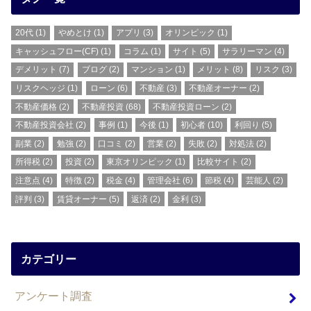
20代
(1)
やめとけ
(1)
アプリ
(3)
オリンピック
(1)
キャッシュフロー(CF)
(1)
コラム
(1)
サイト
(5)
サラリーマン
(4)
デメリット
(7)
ブログ
(2)
マンション
(1)
メリット
(8)
リスク
(3)
リスクヘッジ
(1)
ローン
(6)
不動産
(3)
不動産オーナー
(2)
不動産価格
(2)
不動産投資
(68)
不動産投資ローン
(2)
不動産投資会社
(2)
事例
(1)
今後
(1)
初心者
(10)
利回り
(5)
副業
(2)
勉強
(2)
口コミ
(2)
営業
(2)
失敗
(2)
対処法
(2)
所得税
(2)
投資
(2)
東京オリンピック
(1)
比較サイト
(2)
注意点
(4)
特徴
(2)
税金
(4)
管理会社
(6)
節税
(4)
芸能人
(2)
評判
(3)
賃貸オーナー
(5)
返済
(2)
金利
(3)
カテゴリー
アンケート調査