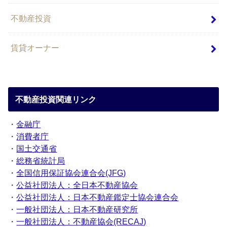
不動産投資
賃貸オーナー
不動産投資関連リンク
・
金融庁
・
消費者庁
・
国土交通省
・
総務省統計局
・
全国信用保証協会連合会(JFG)
・
公益社団法人：全日本不動産協会
・
公益社団法人：日本不動産鑑定士協会連合会
・
一般社団法人：日本不動産研究所
・
一般社団法人：不動産協会(RECAJ)