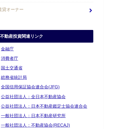
賃貸オーナー
不動産投資関連リンク
・
金融庁
・
消費者庁
・
国土交通省
・
総務省統計局
・
全国信用保証協会連合会(JFG)
・
公益社団法人：全日本不動産協会
・
公益社団法人：日本不動産鑑定士協会連合会
・
一般社団法人：日本不動産研究所
・
一般社団法人：不動産協会(RECAJ)