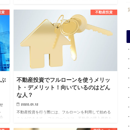
れ、その継続が資産価値の維持向上や安定した収益を得
るために必要不可欠です…
投資
不動産投資
選ぶ
不動産投資でフルローンを使うメリッ
ト・デメリット！向いているのはどん
な人？
2020.01.12
せ
。
不動産投資を行う際には、フルローンを利用して始める
会
ことができます。 フルローンとは、不動産の購入価格を
く
すべて金融機関から借り受けるローンでまかなうという