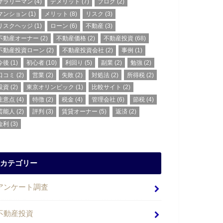
サラリーマン
(4)
デメリット
(7)
ブログ
(2)
マンション
(1)
メリット
(8)
リスク
(3)
リスクヘッジ
(1)
ローン
(6)
不動産
(3)
不動産オーナー
(2)
不動産価格
(2)
不動産投資
(68)
不動産投資ローン
(2)
不動産投資会社
(2)
事例
(1)
今後
(1)
初心者
(10)
利回り
(5)
副業
(2)
勉強
(2)
口コミ
(2)
営業
(2)
失敗
(2)
対処法
(2)
所得税
(2)
投資
(2)
東京オリンピック
(1)
比較サイト
(2)
注意点
(4)
特徴
(2)
税金
(4)
管理会社
(6)
節税
(4)
芸能人
(2)
評判
(3)
賃貸オーナー
(5)
返済
(2)
金利
(3)
カテゴリー
アンケート調査
不動産投資