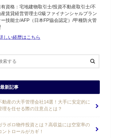
保有資格：宅地建物取引士/投資不動産取引士/不
動産賃貸経営管理士/2級ファイナンシャルプラン
ナー技能士/AFP（日本FP協会認定）/甲種防火管
理
詳しい経歴はこちら
最新記事
不動産の大手管理会社14選！大手に安定的に
管理を任せる際の注意点とは？
ガラボロ物件投資とは？高収益には空室率の
コントロールがカギ！