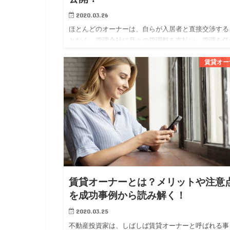
2020.03.26
ほとんどのオーナーは、自らが入居者と直接交渉する
となく、管理会社に月々の管理料を支払い、管理を任
ています。 オーナーにとっては、管理会社に委託す
賃貸オー
とで専門家に任せられる安心感が得られ、賃貸経営に
かる勉強や労力を軽…
賃貸オーナーとは？メリットや注意
を成功事例から読み解く！
2020.03.25
不動産投資家は、しばしば賃貸オーナーと呼ばれる事