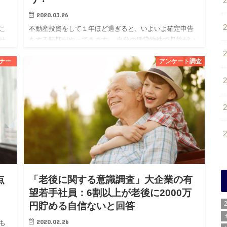
2020.03.26
こ
不動産投資をして１年ほど過ぎると、いよいよ確定申告
せ
をする時期がやってきます。 自分の賃貸物件で収益がい
るこ
くら出て、それに対して生じた経費の何が計上できるの
ナー
アンケート調査
か
か、初めての場合は特に分からないこともあるかと思い
ます。 また、この…
点
「老後に関する意識調査」大企業の有
望若手社員：6割以上が老後に2000万
円貯める自信ないと回答
2020.02.26
も