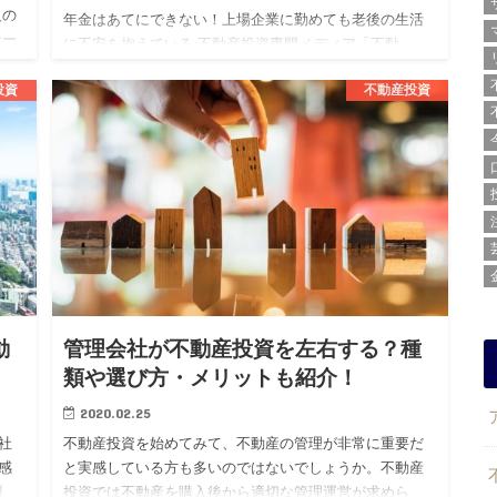
人の
年金はあてにできない！上場企業に勤めても老後の生活
ナー
に不安を抱えている 不動産投資専門メディア「不動
き
産.com」を運営する株式会社BLOSSTORY（代表：後
投資
不動産投資
藤 剛、本社：東京都渋谷区）は、上場企業勤続3年目以
上の20代男…
動
管理会社が不動産投資を左右する？種
類や選び方・メリットも紹介！
2020.02.25
社
不動産投資を始めてみて、不動産の管理が非常に重要だ
感
と実感している方も多いのではないでしょうか。不動産
割
投資では不動産を購入後から適切な管理運営が求めら