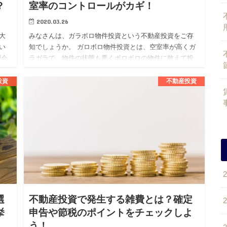
？
室率のコントロールがカギ！
2020.03.26
大
みなさんは、ガラボロ物件投資という不動産投資をご存
い
知でしょうか。 ガロボロ物件投資とは、空室率が高くガ
理会
ラガラで、物件の状態も悪くボロボロの物件に敢えて投
サ
資をする投資戦略となります。 不動産投資を考えている
人の中には、この…
投資
不動産投資
選
不動産投資で発生する雑費とは？確定
挙
申告や節税のポイントをチェックしよ
う！