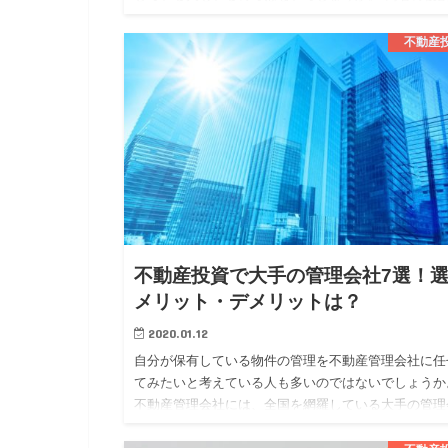
は、似ている部分もありますが、異なる部分もありま
す。 今回は、そんな不…
不動産
不動産投資で大手の管理会社7選！
メリット・デメリットは？
2020.01.12
自分が保有している物件の管理を不動産管理会社に任
てみたいと考えている人も多いのではないでしょうか
不動産管理会社には、全国を網羅している大手の管理
社と地域に密着している地方の管理会社の二つに大き