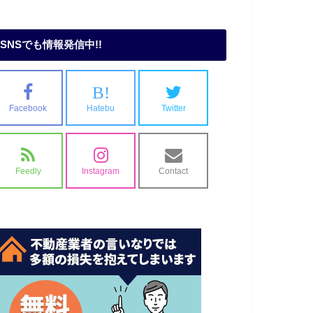
SNSでも情報発信中!!
B!
Facebook
Hatebu
Twitter
Feedly
Instagram
Contact